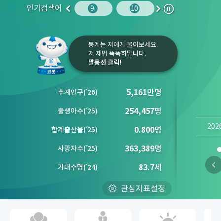
인기검색어
사망원인
10
임금
9
10
1
2
이
다
정
전
음
지
통계는 저에게 물어보세요.
저 제법 똑똑하답니다.
말풍선 클릭!
5,161
만명
추계인구
(´
26)
254,457
명
출생아수
(´
25)
202
0.800
명
합계출산율
(´
25)
363,389
명
사망자수
(´
25)
83.7
세
기대수명
(´
24)
관심지표설정