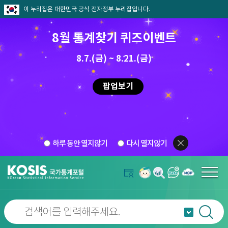
이 누리집은 대한민국 공식 전자정부 누리집입니다.
8월 통계찾기 퀴즈이벤트
8.7.(금) ~ 8.21.(금)
팝업보기
하루 동안 열지않기
다시 열지않기