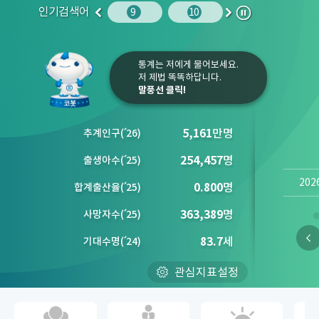
인기검색어
주민등록인구
10
임금
9
10
1
2
이
다
정
전
음
지
통계는 저에게 물어보세요.
저 제법 똑똑하답니다.
말풍선 클릭!
5,161
만명
추계인구
(´
26)
254,457
명
출생아수
(´
25)
202
0.800
명
합계출산율
(´
25)
363,389
명
사망자수
(´
25)
83.7
세
기대수명
(´
24)
관심지표설정