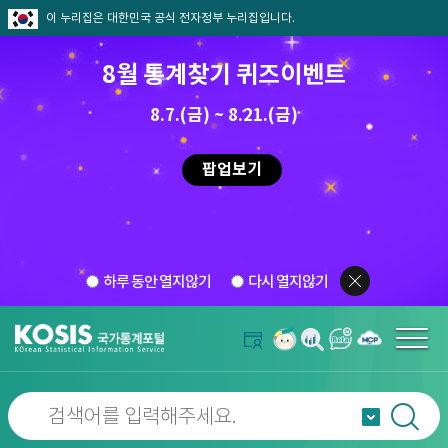
이 누리집은 대한민국 공식 전자정부 누리집입니다.
8월 통계찾기 퀴즈이벤트
8.7.(금) ~ 8.21.(금)
팝업보기
하루 동안 열지않기
다시 열지않기