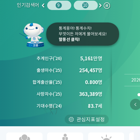
인기검색어
사망원인
10
임금
9
10
1
2
이
다
정
전
음
지
통계용어! 통계수치!
무엇이든 저에게 물어보세요!
말풍선 클릭!
5,161
만명
추계인구
(´
26)
254,457
명
출생아수
(´
25)
202
0.800
명
합계출산율
(´
25)
363,389
명
사망자수
(´
25)
83.7
세
기대수명
(´
24)
관심지표설정