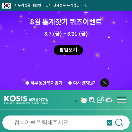
이 누리집은 대한민국 공식 전자정부 누리집입니다.
8월 통계찾기 퀴즈이벤트
8.7.(금) ~ 8.21.(금)
팝업보기
하루 동안 열지않기
다시 열지않기