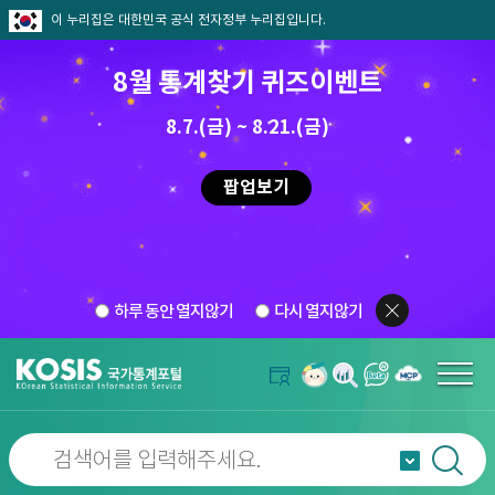
이 누리집은 대한민국 공식 전자정부 누리집입니다.
8월 통계찾기 퀴즈이벤트
8.7.(금) ~ 8.21.(금)
팝업보기
하루 동안 열지않기
다시 열지않기