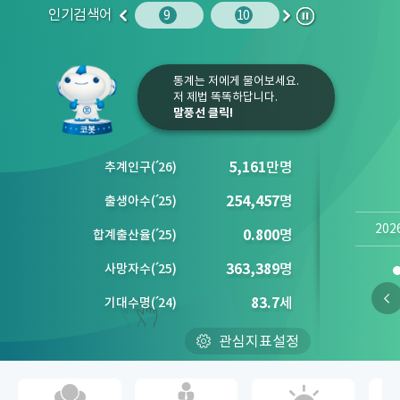
인기검색어
주민등록인구
10
임금
9
10
1
2
이
다
정
전
음
지
통계는 저에게 물어보세요.
저 제법 똑똑하답니다.
말풍선 클릭!
5,161
만명
추계인구
(´
26)
254,457
명
출생아수
(´
25)
202
0.800
명
합계출산율
(´
25)
363,389
명
사망자수
(´
25)
83.7
세
기대수명
(´
24)
관심지표설정