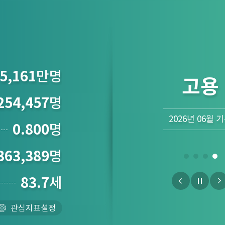
5,161
만명
물가
254,457
명
2026년 07월 
0.800
명
363,389
명
83.7
세
관심지표설정