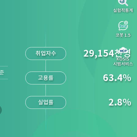
실험적통계
29,154
천명
취업자수
코봇 1.5
63.4
%
고용률
KOSIS
시범서비스
2.8
%
기준
실업률
2.8
%
소비자물가지수
(전년동월대