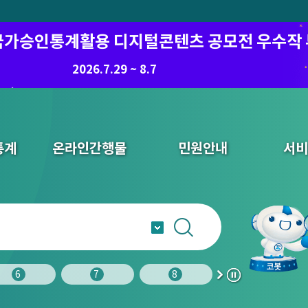
6 국가승인통계활용 디지털콘텐츠 공모전 우수작
2026.7.29 ~ 8.7
통계
온라인간행물
민원안내
서비
6
7
8
9
다
정
음
지