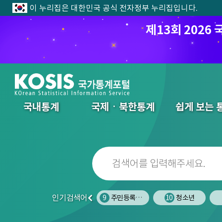
이 누리집은 대한민국 공식 전자정부 누리집입니다.
제13회 202
전체메뉴
국내통계
국제ㆍ북한통계
쉽게 보는 
인기검색어
7
폐업
8
사망원인
9
주민등록인구
10
청소년
이
전