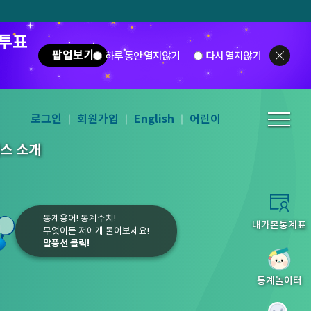
 투표
팝업보기
하루 동안 열지않기
다시 열지않기
로그인
회원가입
English
어린이
스 소개
통계용어! 통계수치!
내가본통계표
무엇이든 저에게 물어보세요!
말풍선 클릭!
10
1
2
3
통계놀이터