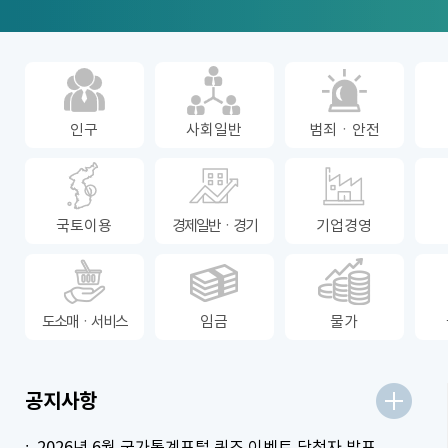
인구
사회일반
범죄ㆍ안전
국토이용
경제일반ㆍ경기
기업경영
도소매ㆍ서비스
임금
물가
더보기
공지사항
2026년 6월 국가통계포털 퀴즈 이벤트 당첨자 발표