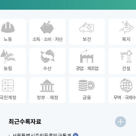
노동
소득ㆍ소비ㆍ자산
보건
복지
농림
수산
광업ㆍ제조업
건설
국민계정
정부ㆍ재정
금융
무역ㆍ국제수
최근수록자료
서울특별시주민등록인구통계