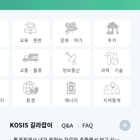
2.5
%
생활물가지수
(전년동월대
-2.3
%
신선식품지수
교육ㆍ훈련
문화ㆍ여가
주거
(전년동월대
교통ㆍ물류
정보통신
과학ㆍ기술
지
환경
에너지
지역통계
KOSIS 길라잡이
Q&A
FAQ
통계표에서 내가 원하는 자료만 추출해서 보고 싶어요.