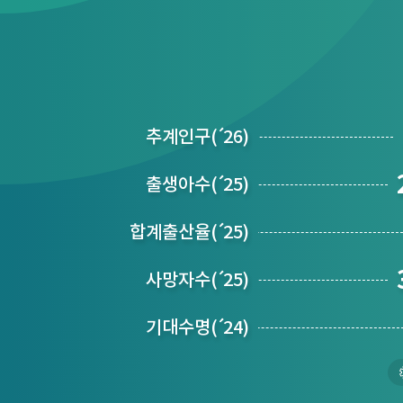
추계인구
(´
26)
출생아수
(´
25)
합계출산율
(´
25)
사망자수
(´
25)
기대수명
(´
24)