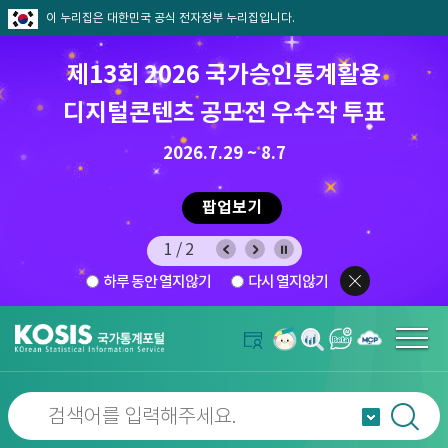
이 누리집은 대한민국 공식 전자정부 누리집입니다.
제13회 2026 국가승인통계활용
8월 통계찾기 퀴즈이벤트
디지털콘텐츠 공모전 우수작 투표
8.7.(금) ~ 8.21.(금)
2026.7.29 ~ 8.7
팝업보기
팝업보기
2/2
하루 동안 열지않기
다시 열지않기