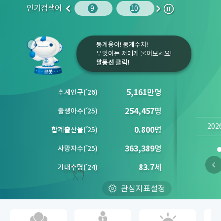
인기검색어
주민등록인구
10
청소년
9
10
1
2
이
다
정
전
음
지
통계용어! 통계수치!
무엇이든 저에게 물어보세요!
말풍선 클릭!
5,161
만명
추계인구
(´
26)
254,457
명
출생아수
(´
25)
202
0.800
명
합계출산율
(´
25)
363,389
명
사망자수
(´
25)
83.7
세
기대수명
(´
24)
관심지표설정