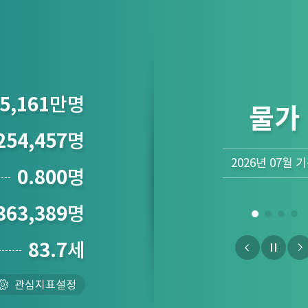
5,161
만명
산업
254,457
명
2026년 06월 
0.800
명
363,389
명
83.7
세
관심지표설정