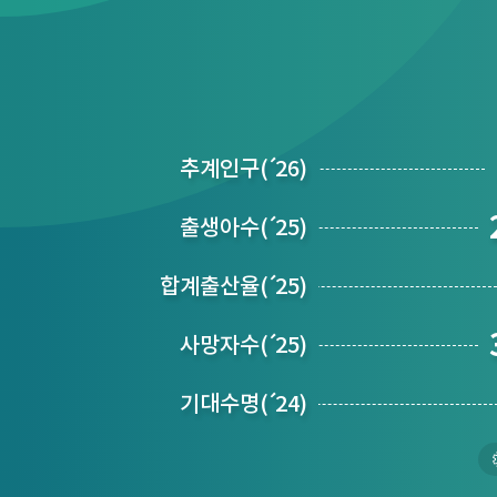
추계인구
(´
26)
출생아수
(´
25)
합계출산율
(´
25)
사망자수
(´
25)
기대수명
(´
24)