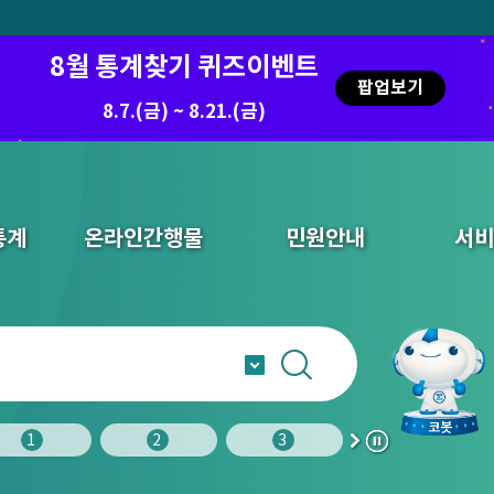
8월 통계찾기 퀴즈이벤트
팝업보기
8.7.(금) ~ 8.21.(금)
통계
온라인간행물
민원안내
서비
1
2
3
4
다
정
음
지