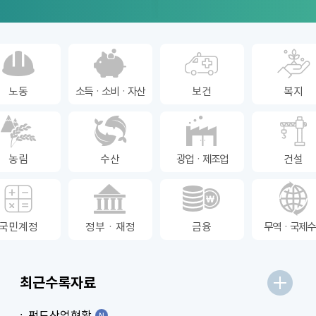
노동
소득ㆍ소비ㆍ자산
보건
복지
농림
수산
광업ㆍ제조업
건설
국민계정
정부ㆍ재정
금융
무역ㆍ국제수
최근수록자료
펀드산업현황