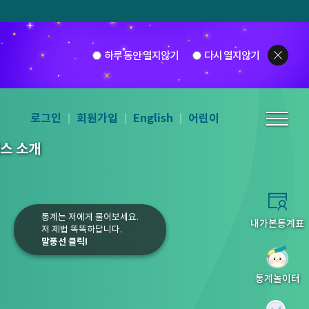
하루 동안 열지않기
다시 열지않기
로그인
회원가입
English
어린이
스 소개
통계는 저에게 물어보세요.
내가본통계표
저 제법 똑똑하답니다.
말풍선 클릭!
5
6
7
8
통계놀이터