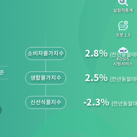
실험적통계
코봇 1.5
2.3
%
전산업 생산
(전월대비)
KOSIS
시범서비스
기준
2.7
%
소매 판매
(전월대비)
5.8
%
설비 투자
(전월대비)