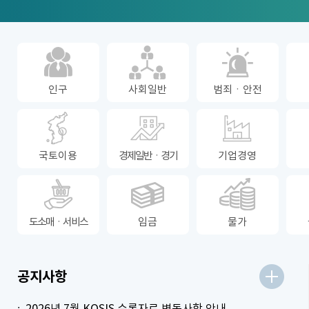
인구
사회일반
범죄ㆍ안전
국토이용
경제일반ㆍ경기
기업경영
도소매ㆍ서비스
임금
물가
더보기
공지사항
2026년 7월 KOSIS 수록자료 변동사항 안내