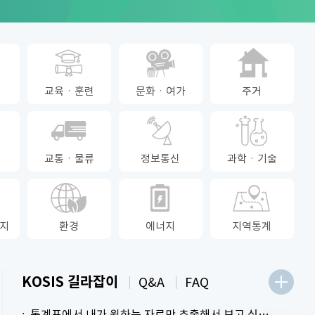
교육ㆍ훈련
문화ㆍ여가
주거
교통ㆍ물류
정보통신
과학ㆍ기술
지
환경
에너지
지역통계
KOSIS 길라잡이
Q&A
FAQ
통계표에서 내가 원하는 자료만 추출해서 보고 싶어요.