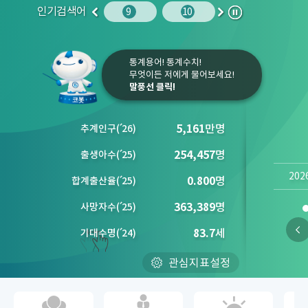
인기검색어
주민등록인구
10
임금
9
10
1
2
이
다
정
전
음
지
통계용어! 통계수치!
무엇이든 저에게 물어보세요!
말풍선 클릭!
5,161
만명
추계인구
(´
26)
254,457
명
출생아수
(´
25)
202
0.800
명
합계출산율
(´
25)
363,389
명
사망자수
(´
25)
83.7
세
기대수명
(´
24)
관심지표설정