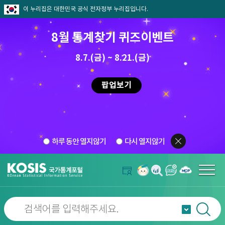
이 누리집은 대한민국 공식 전자정부 누리집입니다.
8월 통계찾기 퀴즈이벤트
8.7.(금) ~ 8.21.(금)
팝업보기
하루 동안 열지않기
다시 열지않기