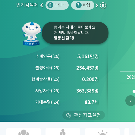
인기검색어
권역별 문화 예술 시설 수
6
노인인구
7
폐업
8
사망원인
9
주민등록인구
10
이
다
정
전
음
지
통계는 저에게 물어보세요.
저 제법 똑똑하답니다.
말풍선 클릭!
5,161
만명
추계인구
(´
26)
254,457
명
출생아수
(´
25)
202
0.800
명
합계출산율
(´
25)
363,389
명
사망자수
(´
25)
83.7
세
기대수명
(´
24)
관심지표설정