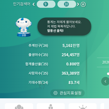
인기검색어
권역별 문화 예술 시설 수
10
임금
9
10
1
2
이
다
정
전
음
지
통계는 저에게 물어보세요.
저 제법 똑똑하답니다.
말풍선 클릭!
5,161
만명
추계인구
(´
26)
254,457
명
출생아수
(´
25)
202
0.800
명
합계출산율
(´
25)
363,389
명
사망자수
(´
25)
83.7
세
기대수명
(´
24)
관심지표설정