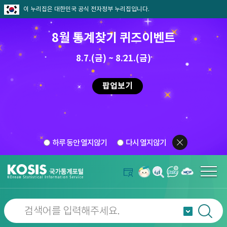
이 누리집은 대한민국 공식 전자정부 누리집입니다.
8월 통계찾기 퀴즈이벤트
8.7.(금) ~ 8.21.(금)
팝업보기
하루 동안 열지않기
다시 열지않기