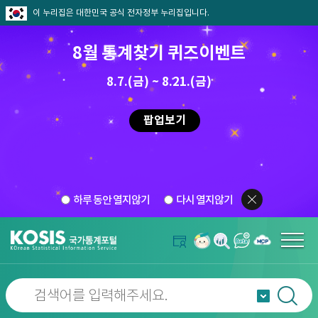
이 누리집은 대한민국 공식 전자정부 누리집입니다.
8월 통계찾기 퀴즈이벤트
8.7.(금) ~ 8.21.(금)
팝업보기
하루 동안 열지않기
다시 열지않기