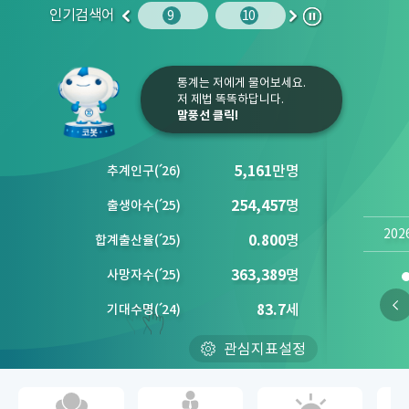
인기검색어
주민등록인구
10
임금
9
10
1
2
이
다
정
전
음
지
통계는 저에게 물어보세요.
저 제법 똑똑하답니다.
말풍선 클릭!
5,161
만명
추계인구
(´
26)
254,457
명
출생아수
(´
25)
202
0.800
명
합계출산율
(´
25)
363,389
명
사망자수
(´
25)
83.7
세
기대수명
(´
24)
관심지표설정