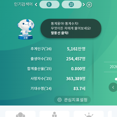
인기검색어
주민등록인구
10
임금
9
10
1
2
이
다
정
전
음
지
통계용어! 통계수치!
무엇이든 저에게 물어보세요!
말풍선 클릭!
5,161
만명
추계인구
(´
26)
254,457
명
출생아수
(´
25)
202
0.800
명
합계출산율
(´
25)
363,389
명
사망자수
(´
25)
83.7
세
기대수명
(´
24)
관심지표설정