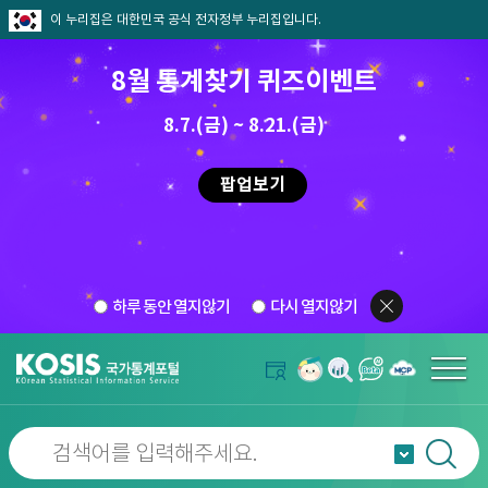
이 누리집은 대한민국 공식 전자정부 누리집입니다.
8월 통계찾기 퀴즈이벤트
8.7.(금) ~ 8.21.(금)
팝업보기
하루 동안 열지않기
다시 열지않기