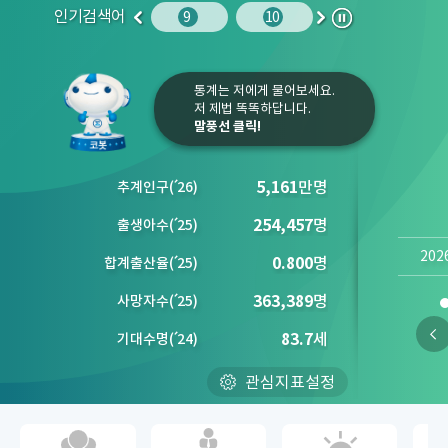
인기검색어
주민등록인구
10
청소년
9
10
1
2
이
다
정
전
음
지
통계는 저에게 물어보세요.
저 제법 똑똑하답니다.
말풍선 클릭!
5,161
만명
추계인구
(´
26)
254,457
명
출생아수
(´
25)
202
0.800
명
합계출산율
(´
25)
363,389
명
사망자수
(´
25)
83.7
세
기대수명
(´
24)
관심지표설정