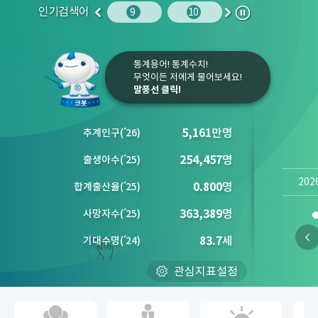
인기검색어
사망원인
10
임금
9
10
1
2
이
다
정
전
음
지
통계용어! 통계수치!
무엇이든 저에게 물어보세요!
말풍선 클릭!
5,161
만명
추계인구
(´
26)
254,457
명
출생아수
(´
25)
202
0.800
명
합계출산율
(´
25)
363,389
명
사망자수
(´
25)
83.7
세
기대수명
(´
24)
관심지표설정