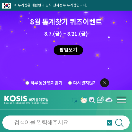
이 누리집은 대한민국 공식 전자정부 누리집입니다.
8월 통계찾기 퀴즈이벤트
8.7.(금) ~ 8.21.(금)
팝업보기
하루 동안 열지않기
다시 열지않기