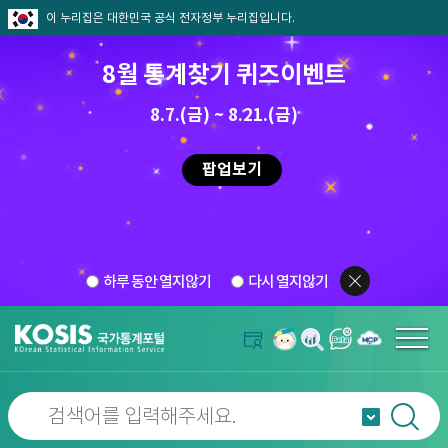
이 누리집은 대한민국 공식 전자정부 누리집입니다.
8월 통계찾기 퀴즈이벤트
8.7.(금) ~ 8.21.(금)
팝업보기
하루 동안 열지않기
다시 열지않기