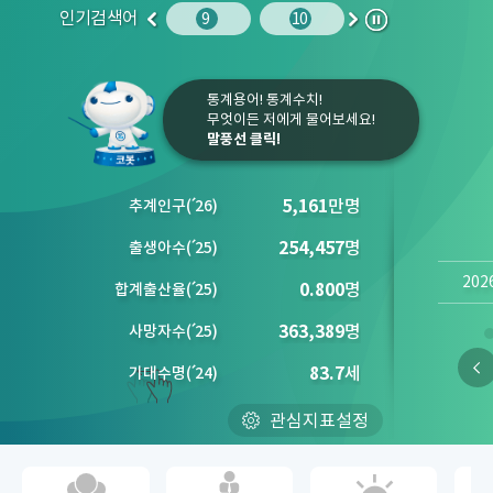
인기검색어
인구
10
임금
9
10
1
2
이
다
정
전
음
지
통계용어! 통계수치!
무엇이든 저에게 물어보세요!
말풍선 클릭!
5,161
만명
추계인구
(´
26)
254,457
명
출생아수
(´
25)
202
0.800
명
합계출산율
(´
25)
363,389
명
사망자수
(´
25)
83.7
세
기대수명
(´
24)
관심지표설정