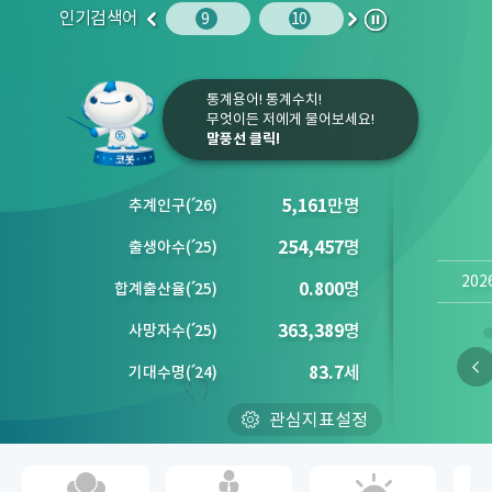
인기검색어
사망원인
10
임금
9
10
1
2
이
다
정
전
음
지
통계용어! 통계수치!
무엇이든 저에게 물어보세요!
말풍선 클릭!
5,161
만명
추계인구
(´
26)
254,457
명
출생아수
(´
25)
202
0.800
명
합계출산율
(´
25)
363,389
명
사망자수
(´
25)
83.7
세
기대수명
(´
24)
관심지표설정