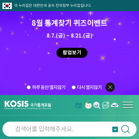
이 누리집은 대한민국 공식 전자정부 누리집입니다.
8월 통계찾기 퀴즈이벤트
8.7.(금) ~ 8.21.(금)
팝업보기
하루 동안 열지않기
다시 열지않기