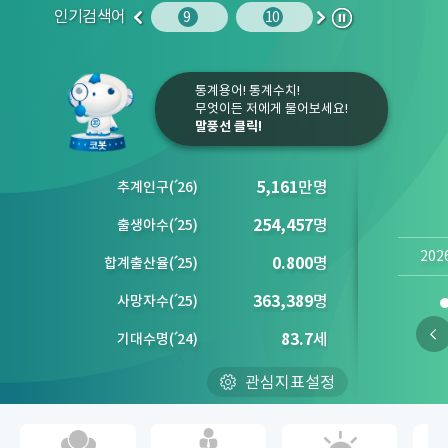
인기검색어
주민등록인구
10
임금
9
10
1
2
이
다
정
전
음
지
통계용어! 통계수치!
무엇이든 저에게 물어보세요!
말풍선 클릭!
5,161
만명
추계인구
(´
26)
254,457
명
출생아수
(´
25)
202
0.800
명
합계출산율
(´
25)
363,389
명
사망자수
(´
25)
83.7
세
기대수명
(´
24)
관심지표설정