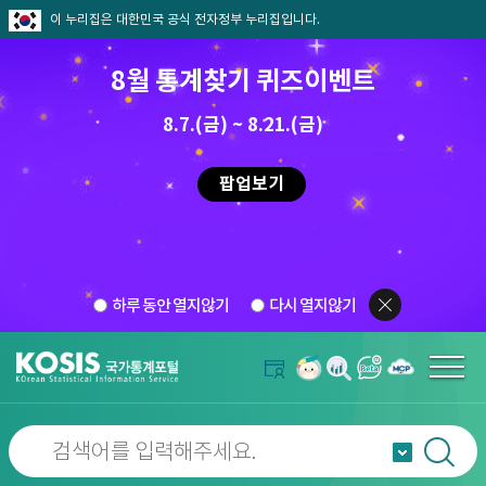
이 누리집은 대한민국 공식 전자정부 누리집입니다.
8월 통계찾기 퀴즈이벤트
8.7.(금) ~ 8.21.(금)
팝업보기
하루 동안 열지않기
다시 열지않기