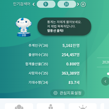
인기검색어
주민등록인구
10
임금
9
10
1
2
이
다
정
전
음
지
통계는 저에게 물어보세요.
저 제법 똑똑하답니다.
말풍선 클릭!
5,161
만명
추계인구
(´
26)
254,457
명
출생아수
(´
25)
202
0.800
명
합계출산율
(´
25)
363,389
명
사망자수
(´
25)
83.7
세
기대수명
(´
24)
관심지표설정