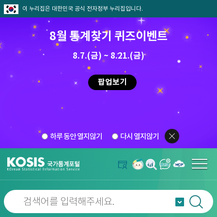
이 누리집은 대한민국 공식 전자정부 누리집입니다.
8월 통계찾기 퀴즈이벤트
8.7.(금) ~ 8.21.(금)
팝업보기
하루 동안 열지않기
다시 열지않기