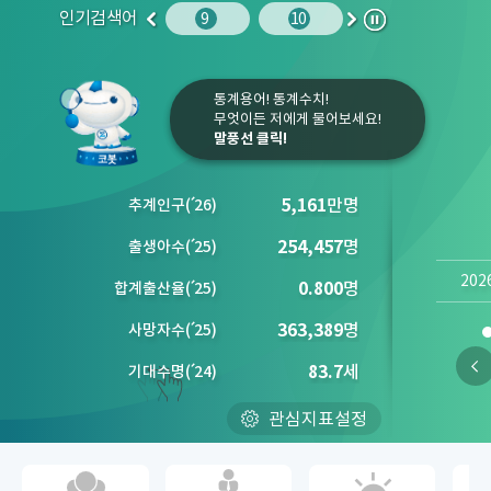
인기검색어
주민등록인구
10
임금
9
10
1
2
이
다
정
전
음
지
통계용어! 통계수치!
무엇이든 저에게 물어보세요!
말풍선 클릭!
5,161
만명
추계인구
(´
26)
254,457
명
출생아수
(´
25)
202
0.800
명
합계출산율
(´
25)
363,389
명
사망자수
(´
25)
83.7
세
기대수명
(´
24)
관심지표설정