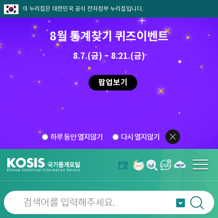
이 누리집은 대한민국 공식 전자정부 누리집입니다.
8월 통계찾기 퀴즈이벤트
8.7.(금) ~ 8.21.(금)
팝업보기
하루 동안 열지않기
다시 열지않기