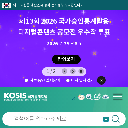
이 누리집은 대한민국 공식 전자정부 누리집입니다.
제13회 2026 국가승인통계활용
8월 통계찾기 퀴즈이벤트
디지털콘텐츠 공모전 우수작 투표
8.7.(금) ~ 8.21.(금)
2026.7.29 ~ 8.7
팝업보기
팝업보기
2/2
하루 동안 열지않기
다시 열지않기