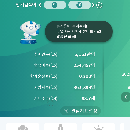
인기검색어
주민등록인구
10
청소년
9
10
1
2
이
다
정
전
음
지
통계용어! 통계수치!
무엇이든 저에게 물어보세요!
말풍선 클릭!
5,161
만명
추계인구
(´
26)
254,457
명
출생아수
(´
25)
202
0.800
명
합계출산율
(´
25)
363,389
명
사망자수
(´
25)
83.7
세
기대수명
(´
24)
관심지표설정