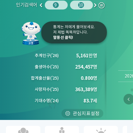
인기검색어
주민등록인구
10
청소년
9
10
1
2
이
다
정
전
음
지
통계는 저에게 물어보세요.
저 제법 똑똑하답니다.
말풍선 클릭!
5,161
만명
추계인구
(´
26)
254,457
명
출생아수
(´
25)
202
0.800
명
합계출산율
(´
25)
363,389
명
사망자수
(´
25)
83.7
세
기대수명
(´
24)
관심지표설정