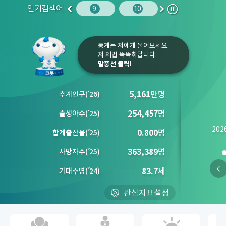
인기검색어
주민등록인구
10
임금
9
10
1
2
이
다
정
전
음
지
통계는 저에게 물어보세요.
저 제법 똑똑하답니다.
말풍선 클릭!
5,161
만명
추계인구
(´
26)
254,457
명
출생아수
(´
25)
202
0.800
명
합계출산율
(´
25)
363,389
명
사망자수
(´
25)
83.7
세
기대수명
(´
24)
관심지표설정