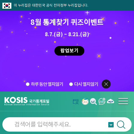
이 누리집은 대한민국 공식 전자정부 누리집입니다.
8월 통계찾기 퀴즈이벤트
8.7.(금) ~ 8.21.(금)
팝업보기
하루 동안 열지않기
다시 열지않기