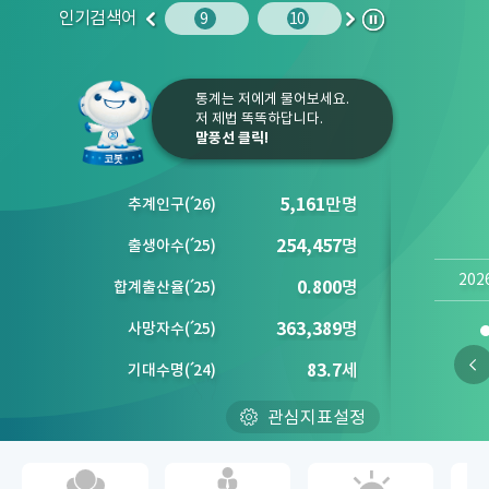
인기검색어
주민등록인구
10
청소년
9
10
1
2
이
다
정
전
음
지
통계는 저에게 물어보세요.
저 제법 똑똑하답니다.
말풍선 클릭!
5,161
만명
추계인구
(´
26)
254,457
명
출생아수
(´
25)
202
0.800
명
합계출산율
(´
25)
363,389
명
사망자수
(´
25)
83.7
세
기대수명
(´
24)
관심지표설정