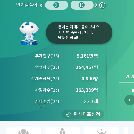
인기검색어
주민등록인구
10
임금
9
10
1
2
이
다
정
전
음
지
통계는 저에게 물어보세요.
저 제법 똑똑하답니다.
말풍선 클릭!
5,161
만명
추계인구
(´
26)
254,457
명
출생아수
(´
25)
202
0.800
명
합계출산율
(´
25)
363,389
명
사망자수
(´
25)
83.7
세
기대수명
(´
24)
관심지표설정