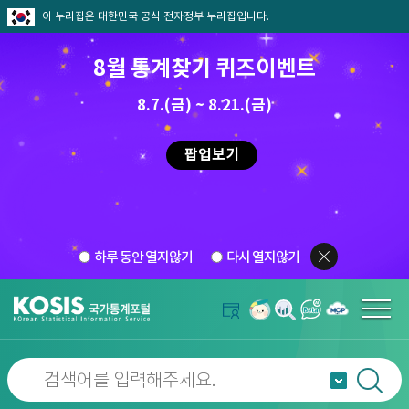
이 누리집은 대한민국 공식 전자정부 누리집입니다.
8월 통계찾기 퀴즈이벤트
8.7.(금) ~ 8.21.(금)
팝업보기
하루 동안 열지않기
다시 열지않기