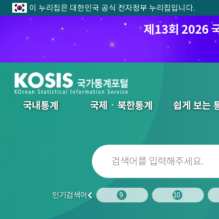
이 누리집은 대한민국 공식 전자정부 누리집입니다.
제13회 202
전체메뉴
국내통계
국제ㆍ북한통계
쉽게 보는 
인기검색어
7
8
9
10
이
전