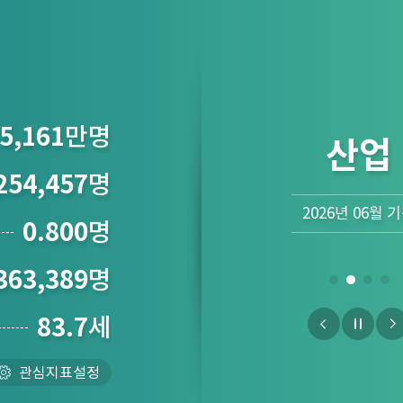
5,161
만명
산업
254,457
명
2026년 06월 
0.800
명
363,389
명
83.7
세
관심지표설정