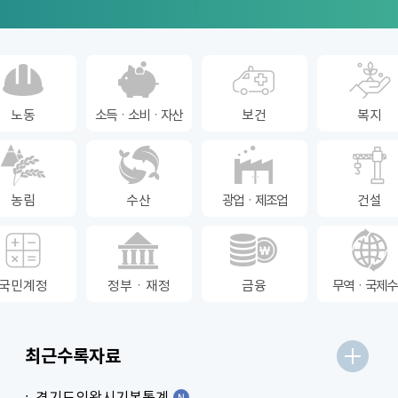
노동
소득ㆍ소비ㆍ자산
보건
복지
농림
수산
광업ㆍ제조업
건설
국민계정
정부ㆍ재정
금융
무역ㆍ국제수
최근수록자료
경기도의왕시기본통계