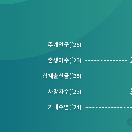
추계인구
(´
26)
출생아수
(´
25)
합계출산율
(´
25)
사망자수
(´
25)
기대수명
(´
24)