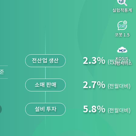
실험적통계
코봇 1.5
2.3
%
전산업 생산
(전월대비)
KOSIS
시범서비스
기준
2.7
%
소매 판매
(전월대비)
5.8
%
설비 투자
(전월대비)