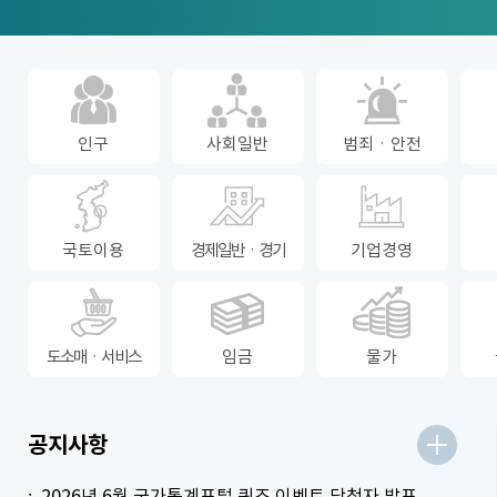
인구
사회일반
범죄ㆍ안전
국토이용
경제일반ㆍ경기
기업경영
도소매ㆍ서비스
임금
물가
더보기
공지사항
2026년 6월 국가통계포털 퀴즈 이벤트 당첨자 발표