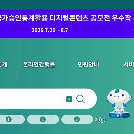
6 국가승인통계활용 디지털콘텐츠 공모전 우수작
2026.7.29 ~ 8.7
통계
온라인간행물
민원안내
서비
1
2
3
4
다
정
음
지