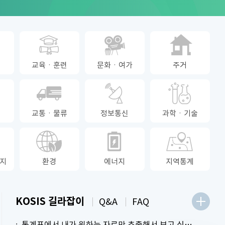
교육ㆍ훈련
문화ㆍ여가
주거
교통ㆍ물류
정보통신
과학ㆍ기술
지
환경
에너지
지역통계
KOSIS 길라잡이
Q&A
FAQ
통계표에서 내가 원하는 자료만 추출해서 보고 싶어요.