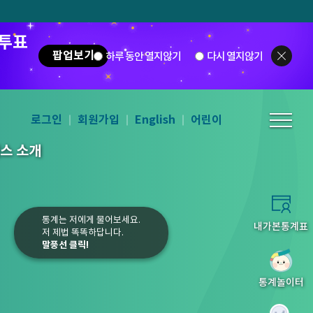
 투표
팝업보기
하루 동안 열지않기
다시 열지않기
로그인
회원가입
English
어린이
스 소개
통계는 저에게 물어보세요.
내가본통계표
저 제법 똑똑하답니다.
말풍선 클릭!
5
6
7
8
통계놀이터