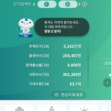
인기검색어
주민등록인구
10
임금
9
10
1
2
이
다
정
전
음
지
통계는 저에게 물어보세요.
저 제법 똑똑하답니다.
말풍선 클릭!
5,161
만명
추계인구
(´
26)
254,457
명
출생아수
(´
25)
202
0.800
명
합계출산율
(´
25)
363,389
명
사망자수
(´
25)
83.7
세
기대수명
(´
24)
관심지표설정