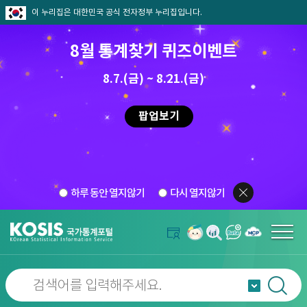
이 누리집은 대한민국 공식 전자정부 누리집입니다.
8월 통계찾기 퀴즈이벤트
8.7.(금) ~ 8.21.(금)
팝업보기
하루 동안 열지않기
다시 열지않기