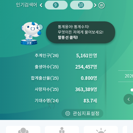
인기검색어
주민등록인구
10
청소년
9
10
1
2
이
다
정
전
음
지
통계용어! 통계수치!
무엇이든 저에게 물어보세요!
말풍선 클릭!
5,161
만명
추계인구
(´
26)
254,457
명
출생아수
(´
25)
202
0.800
명
합계출산율
(´
25)
363,389
명
사망자수
(´
25)
83.7
세
기대수명
(´
24)
관심지표설정