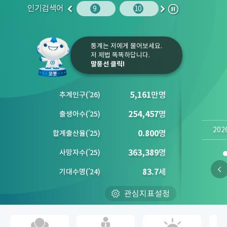
인기검색어
주민등록인구
10
청소년
9
10
1
2
이
다
정
전
음
지
통계는 저에게 물어보세요.
저 제법 똑똑하답니다.
말풍선 클릭!
5,161
만명
추계인구
(´
26)
254,457
명
출생아수
(´
25)
202
0.800
명
합계출산율
(´
25)
363,389
명
사망자수
(´
25)
83.7
세
기대수명
(´
24)
관심지표설정