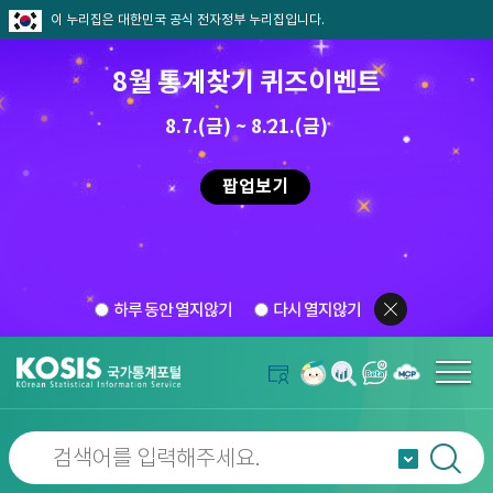
이 누리집은 대한민국 공식 전자정부 누리집입니다.
8월 통계찾기 퀴즈이벤트
8.7.(금) ~ 8.21.(금)
팝업보기
하루 동안 열지않기
다시 열지않기