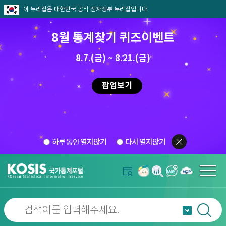
이 누리집은 대한민국 공식 전자정부 누리집입니다.
8월 통계찾기 퀴즈이벤트
8.7.(금) ~ 8.21.(금)
팝업보기
하루 동안 열지않기
다시 열지않기