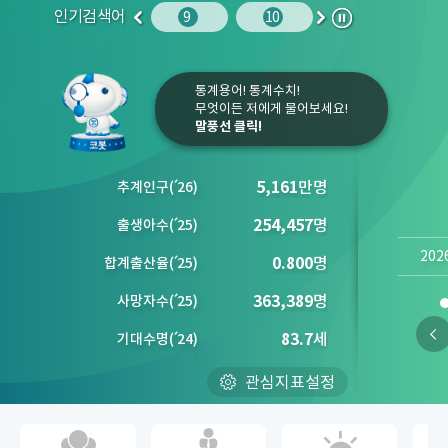
인기검색어
주민등록인구
10
임금
9
10
1
2
이
다
정
전
음
지
통계용어! 통계수치!
무엇이든 저에게 물어보세요!
말풍선 클릭!
5,161
만명
추계인구
(´
26)
254,457
명
출생아수
(´
25)
202
0.800
명
합계출산율
(´
25)
363,389
명
사망자수
(´
25)
83.7
세
기대수명
(´
24)
관심지표설정