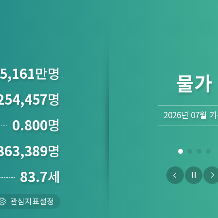
5,161
만명
물가
254,457
명
2026년 07월 
0.800
명
363,389
명
83.7
세
관심지표설정