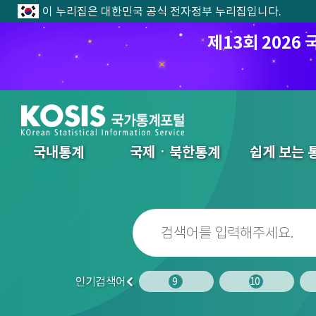
이 누리집은 대한민국 공식 전자정부 누리집입니다.
제13회 202
전체메뉴
국내통계
국제ㆍ북한통계
쉽게 보는 
인기검색어
7
8
9
10
이
전