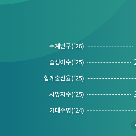
추계인구
(´
26)
출생아수
(´
25)
합계출산율
(´
25)
사망자수
(´
25)
기대수명
(´
24)