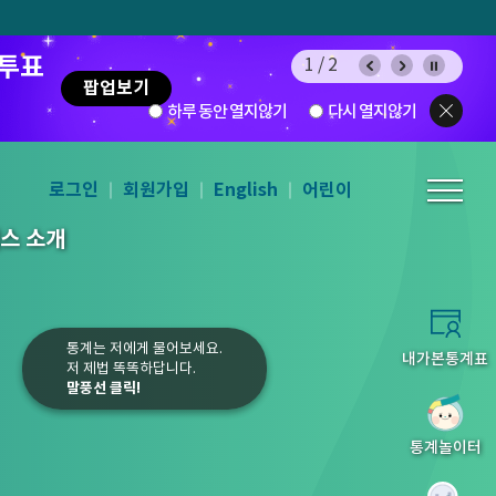
 투표
1/2
팝업보기
하루 동안 열지않기
다시 열지않기
로그인
회원가입
English
어린이
스 소개
통계는 저에게 물어보세요.
내가본통계표
저 제법 똑똑하답니다.
말풍선 클릭!
5
6
7
8
통계놀이터