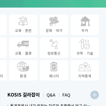
교육ㆍ훈련
문화ㆍ여가
주거
교통ㆍ물류
정보통신
과학ㆍ기술
지
환경
에너지
지역통계
KOSIS 길라잡이
Q&A
FAQ
통계표에서 내가 원하는 자료만 추출해서 보고 싶어요.