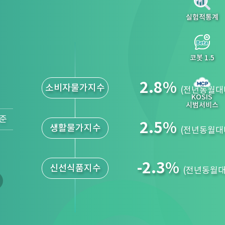
실험적통계
코봇 1.5
2.8
%
소비자물가지수
(전년동월대
KOSIS
시범서비스
기준
2.5
%
생활물가지수
(전년동월대
-2.3
%
신선식품지수
(전년동월대