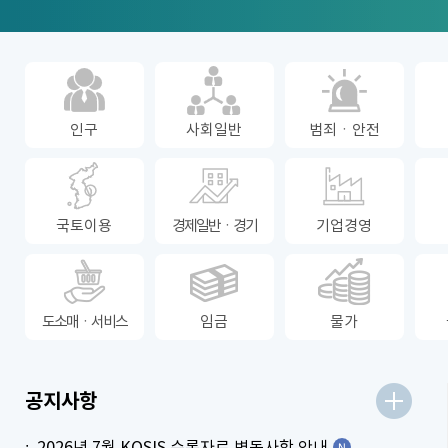
인구
사회일반
범죄ㆍ안전
국토이용
경제일반ㆍ경기
기업경영
도소매ㆍ서비스
임금
물가
더보기
공지사항
2026년 7월 KOSIS 수록자료 변동사항 안내