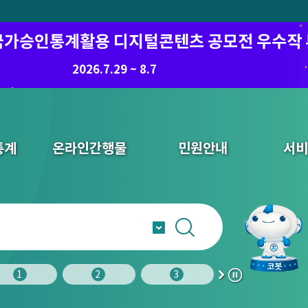
6 국가승인통계활용 디지털콘텐츠 공모전 우수작
8.7.(금) ~ 8.21.(금)
2026.7.29 ~ 8.7
통계
온라인간행물
민원안내
서비
1
2
3
4
다
정
음
지