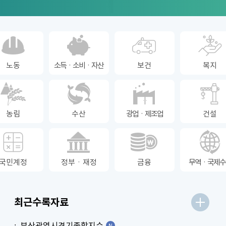
노동
소득ㆍ소비ㆍ자산
보건
복지
농림
수산
광업ㆍ제조업
건설
국민계정
정부ㆍ재정
금융
무역ㆍ국제수
최근수록자료
부산광역시경기종합지수