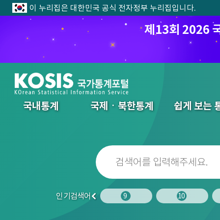
이 누리집은 대한민국 공식 전자정부 누리집입니다.
제13회 202
전체메뉴
국내통계
국제ㆍ북한통계
쉽게 보는 
인기검색어
7
8
9
10
이
전