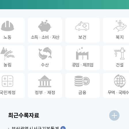
노동
소득ㆍ소비ㆍ자산
보건
복지
농림
수산
광업ㆍ제조업
건설
국민계정
정부ㆍ재정
금융
무역ㆍ국제수
최근수록자료
부산광역시서구기본통계