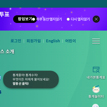
 투표
팝업보기
하루 동안 열지않기
다시 열지않기
로그인
회원가입
English
어린이
스 소개
통계용어! 통계수치!
내가본통계표
무엇이든 저에게 물어보세요!
말풍선 클릭!
2.8
%
소비자물가지수
(전년동월대
5
6
7
8
통계놀이터