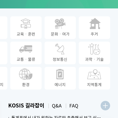
교육ㆍ훈련
문화ㆍ여가
주거
교통ㆍ물류
정보통신
과학ㆍ기술
지
환경
에너지
지역통계
KOSIS 길라잡이
Q&A
FAQ
통계표에서 내가 원하는 자료만 추출해서 보고 싶어요.