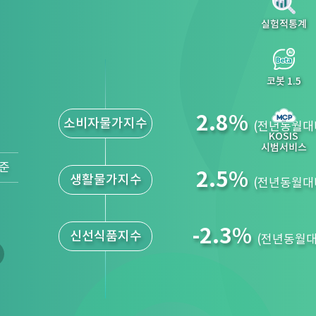
2.5
%
생활물가지수
(전년동월대
실험적통계
-2.3
%
신선식품지수
(전년동월대
코봇 1.5
KOSIS
시범서비스
기준
2.3
%
전산업 생산
(전월대비)
2.7
%
소매 판매
(전월대비)
5.8
%
설비 투자
(전월대비)