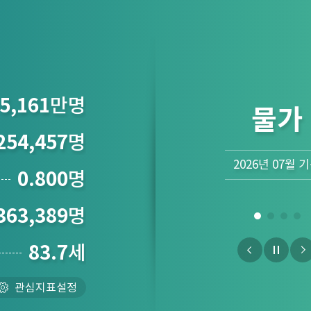
5,161
만명
산업
254,457
명
2026년 06월 
0.800
명
363,389
명
83.7
세
관심지표설정