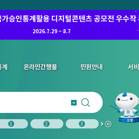
6 국가승인통계활용 디지털콘텐츠 공모전 우수작
2026.7.29 ~ 8.7
통계
온라인간행물
민원안내
서비
1
2
3
4
다
정
음
지