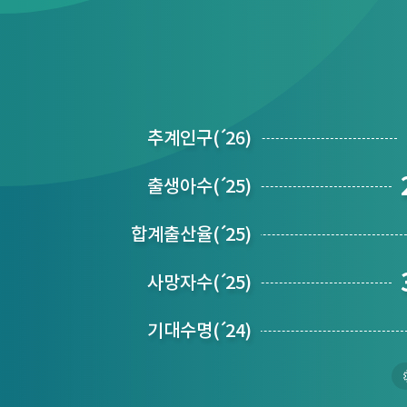
추계인구
(´
26)
출생아수
(´
25)
합계출산율
(´
25)
사망자수
(´
25)
기대수명
(´
24)