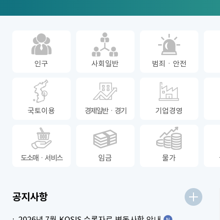
인구
사회일반
범죄ㆍ안전
국토이용
경제일반ㆍ경기
기업경영
도소매ㆍ서비스
임금
물가
더보기
공지사항
2026년 7월 KOSIS 수록자료 변동사항 안내