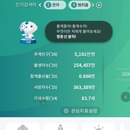
인기검색어
1
인구
2
소비자물가지수
3
온라인쇼핑
4
범죄율
5
노인인구
6
권역별 문화 
이
다
정
전
음
지
통계용어! 통계수치!
무엇이든 저에게 물어보세요!
말풍선 클릭!
5,161
만명
추계인구
(´
26)
254,457
명
출생아수
(´
25)
202
0.800
명
합계출산율
(´
25)
363,389
명
사망자수
(´
25)
83.7
세
기대수명
(´
24)
관심지표설정