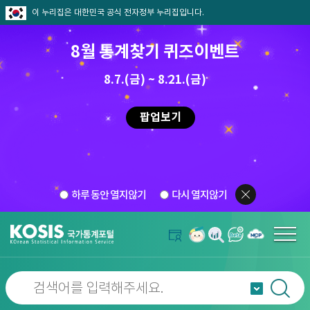
이 누리집은 대한민국 공식 전자정부 누리집입니다.
8월 통계찾기 퀴즈이벤트
8.7.(금) ~ 8.21.(금)
팝업보기
하루 동안 열지않기
다시 열지않기