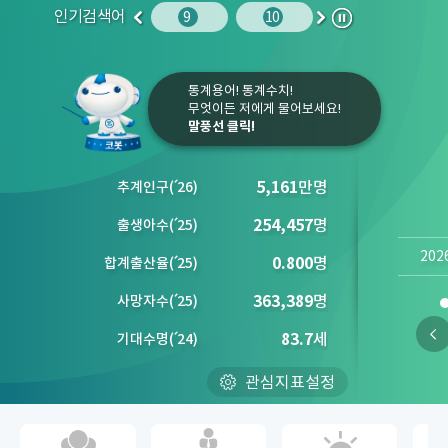
인기검색어
주민등록인구
10
청소년
9
10
1
2
이
다
정
전
음
지
통계용어! 통계수치!
무엇이든 저에게 물어보세요!
말풍선 클릭!
5,161
만명
추계인구
(´
26)
254,457
명
출생아수
(´
25)
202
0.800
명
합계출산율
(´
25)
363,389
명
사망자수
(´
25)
83.7
세
기대수명
(´
24)
관심지표설정