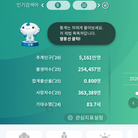
인기검색어
주민등록인구
10
청소년
9
10
1
2
이
다
정
전
음
지
통계는 저에게 물어보세요.
저 제법 똑똑하답니다.
말풍선 클릭!
5,161
만명
추계인구
(´
26)
254,457
명
출생아수
(´
25)
202
0.800
명
합계출산율
(´
25)
363,389
명
사망자수
(´
25)
83.7
세
기대수명
(´
24)
관심지표설정