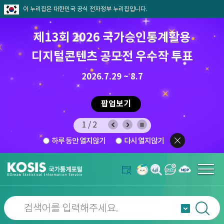
이 누리집은 대한민국 공식 전자정부 누리집입니다.
제13회 2026 국가승인통계활용
8월 통계찾기 퀴즈이벤트
디지털콘텐츠 공모전 우수작 투표
8.7.(금) ~ 8.21.(금)
2026.7.29 ~ 8.7
팝업보기
팝업보기
2/2
하루 동안 열지않기
다시 열지않기