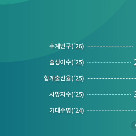
추계인구
(´
26)
출생아수
(´
25)
합계출산율
(´
25)
사망자수
(´
25)
기대수명
(´
24)