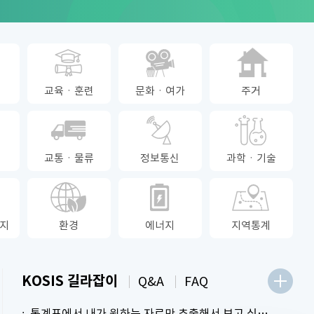
교육ㆍ훈련
문화ㆍ여가
주거
교통ㆍ물류
정보통신
과학ㆍ기술
지
환경
에너지
지역통계
KOSIS 길라잡이
Q&A
FAQ
통계표에서 내가 원하는 자료만 추출해서 보고 싶어요.