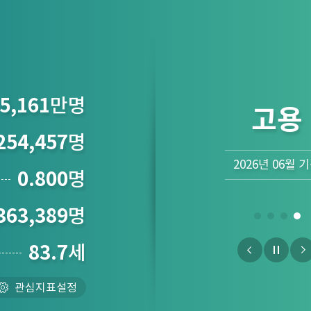
5,161
만명
물가
254,457
명
2026년 07월 
0.800
명
363,389
명
83.7
세
관심지표설정