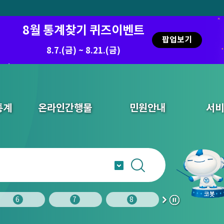
8월 통계찾기 퀴즈이벤트
팝업보기
8.7.(금) ~ 8.21.(금)
통계
온라인간행물
민원안내
서비
6
7
8
9
다
정
음
지