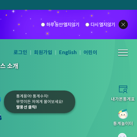
하루 동안 열지않기
다시 열지않기
로그인
회원가입
English
어린이
스 소개
통계용어! 통계수치!
내가본통계표
무엇이든 저에게 물어보세요!
말풍선 클릭!
10
1
2
3
통계놀이터