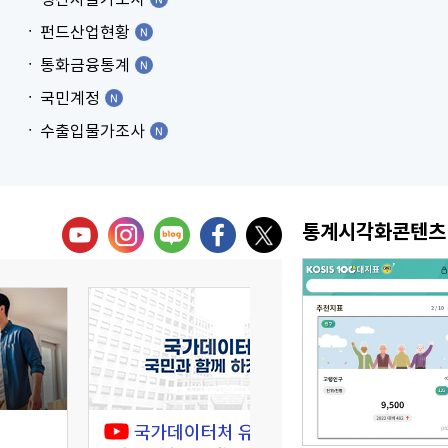
펀드산업현황
통화금융통계
국민계정
수출입물가조사
통계시각화콘텐츠