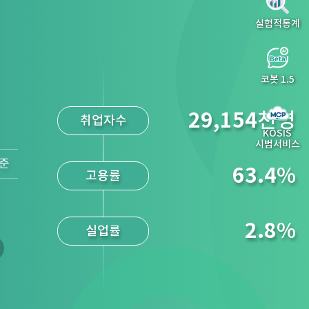
실험적통계
코봇 1.5
2.8
%
소비자물가지수
(전년동월대
KOSIS
시범서비스
기준
2.5
%
생활물가지수
(전년동월대
-2.3
%
신선식품지수
(전년동월대