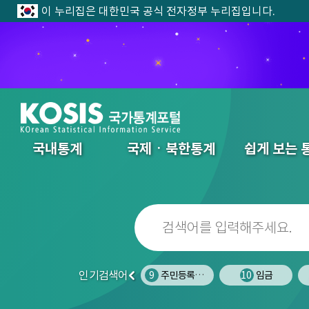
이 누리집은 대한민국 공식 전자정부 누리집입니다.
전체메뉴
국내통계
국제ㆍ북한통계
쉽게 보는 
인기검색어
7
폐업
8
사망원인
9
주민등록인구
10
임금
이
전