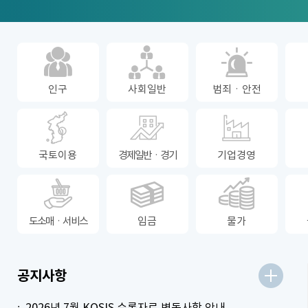
인구
사회일반
범죄ㆍ안전
국토이용
경제일반ㆍ경기
기업경영
도소매ㆍ서비스
임금
물가
더보기
공지사항
2026년 7월 KOSIS 수록자료 변동사항 안내