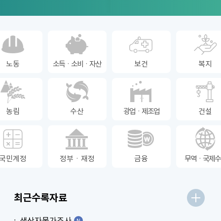
노동
소득ㆍ소비ㆍ자산
보건
복지
농림
수산
광업ㆍ제조업
건설
국민계정
정부ㆍ재정
금융
무역ㆍ국제수
최근수록자료
생산자물가조사