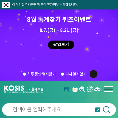
이 누리집은 대한민국 공식 전자정부 누리집입니다.
8월 통계찾기 퀴즈이벤트
8.7.(금) ~ 8.21.(금)
팝업보기
하루 동안 열지않기
다시 열지않기