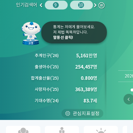
인기검색어
사망원인
10
임금
9
10
1
2
이
다
정
전
음
지
통계는 저에게 물어보세요.
저 제법 똑똑하답니다.
말풍선 클릭!
5,161
만명
추계인구
(´
26)
254,457
명
출생아수
(´
25)
202
0.800
명
합계출산율
(´
25)
363,389
명
사망자수
(´
25)
83.7
세
기대수명
(´
24)
관심지표설정