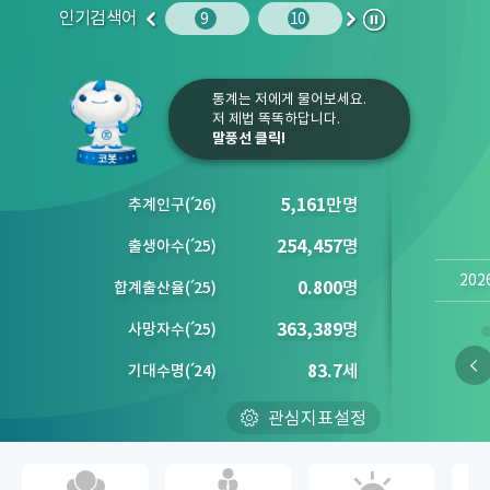
인기검색어
주민등록인구
10
임금
9
10
1
2
이
다
정
전
음
지
통계는 저에게 물어보세요.
저 제법 똑똑하답니다.
말풍선 클릭!
5,161
만명
추계인구
(´
26)
254,457
명
출생아수
(´
25)
202
0.800
명
합계출산율
(´
25)
363,389
명
사망자수
(´
25)
83.7
세
기대수명
(´
24)
관심지표설정