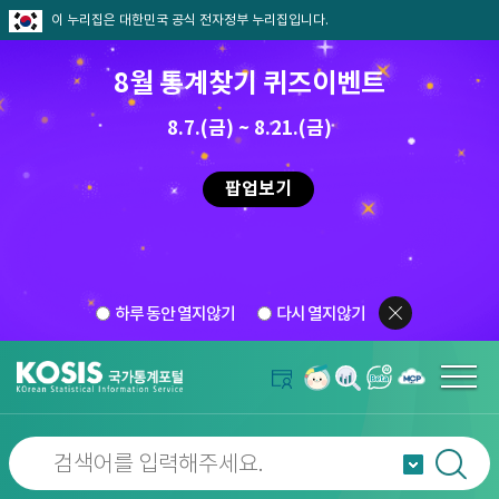
이 누리집은 대한민국 공식 전자정부 누리집입니다.
8월 통계찾기 퀴즈이벤트
8.7.(금) ~ 8.21.(금)
팝업보기
하루 동안 열지않기
다시 열지않기