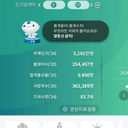
인기검색어
주민등록인구
10
임금
9
10
1
2
이
다
정
전
음
지
통계용어! 통계수치!
무엇이든 저에게 물어보세요!
말풍선 클릭!
5,161
만명
추계인구
(´
26)
254,457
명
출생아수
(´
25)
202
0.800
명
합계출산율
(´
25)
363,389
명
사망자수
(´
25)
83.7
세
기대수명
(´
24)
관심지표설정