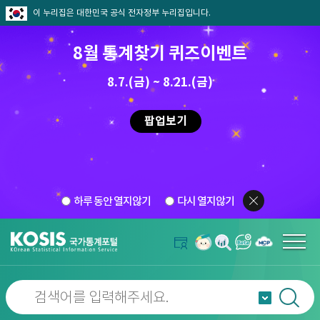
이 누리집은 대한민국 공식 전자정부 누리집입니다.
8월 통계찾기 퀴즈이벤트
8.7.(금) ~ 8.21.(금)
팝업보기
하루 동안 열지않기
다시 열지않기