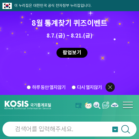
이 누리집은 대한민국 공식 전자정부 누리집입니다.
8월 통계찾기 퀴즈이벤트
8.7.(금) ~ 8.21.(금)
팝업보기
하루 동안 열지않기
다시 열지않기