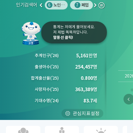
인기검색어
4
범죄율
5
권역별 문화 예술 시설 수
6
노인인구
7
폐업
8
사망원인
9
주민등
이
다
정
전
음
지
통계는 저에게 물어보세요.
저 제법 똑똑하답니다.
말풍선 클릭!
5,161
만명
추계인구
(´
26)
254,457
명
출생아수
(´
25)
202
0.800
명
합계출산율
(´
25)
363,389
명
사망자수
(´
25)
83.7
세
기대수명
(´
24)
관심지표설정