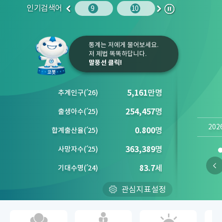
인기검색어
주민등록인구
10
임금
9
10
1
2
이
다
정
전
음
지
통계는 저에게 물어보세요.
저 제법 똑똑하답니다.
말풍선 클릭!
5,161
만명
추계인구
(´
26)
254,457
명
출생아수
(´
25)
202
0.800
명
합계출산율
(´
25)
363,389
명
사망자수
(´
25)
83.7
세
기대수명
(´
24)
관심지표설정