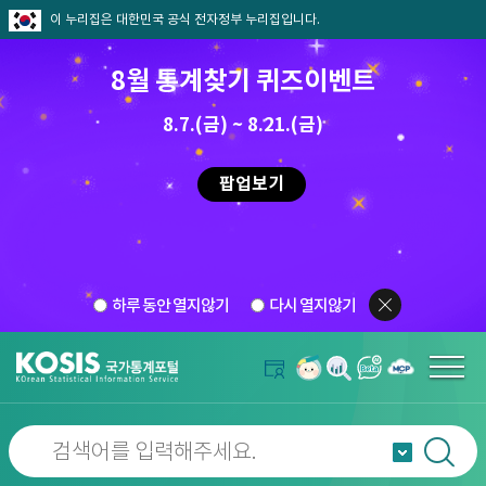
이 누리집은 대한민국 공식 전자정부 누리집입니다.
8월 통계찾기 퀴즈이벤트
8.7.(금) ~ 8.21.(금)
팝업보기
하루 동안 열지않기
다시 열지않기