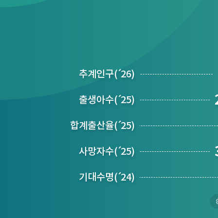
추계인구
(´
26)
출생아수
(´
25)
합계출산율
(´
25)
사망자수
(´
25)
기대수명
(´
24)