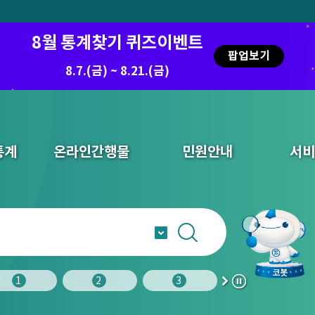
8월 통계찾기 퀴즈이벤트
팝업보기
8.7.(금) ~ 8.21.(금)
통계
온라인간행물
민원안내
서비
1
2
3
4
다
정
음
지