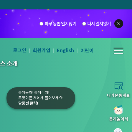
하루 동안 열지않기
다시 열지않기
로그인
회원가입
English
어린이
스 소개
통계용어! 통계수치!
내가본통계표
무엇이든 저에게 물어보세요!
말풍선 클릭!
5
6
7
8
통계놀이터