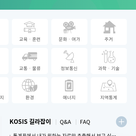
교육ㆍ훈련
문화ㆍ여가
주거
교통ㆍ물류
정보통신
과학ㆍ기술
지
환경
에너지
지역통계
KOSIS 길라잡이
Q&A
FAQ
통계표에서 내가 원하는 자료만 추출해서 보고 싶어요.