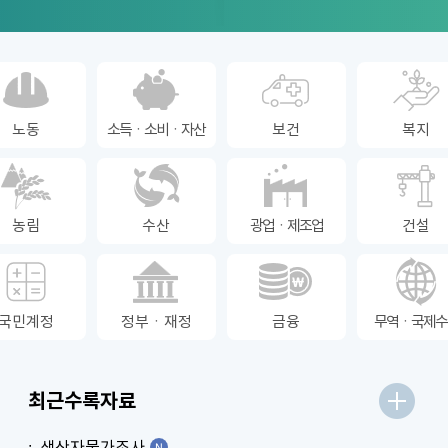
노동
소득ㆍ소비ㆍ자산
보건
복지
농림
수산
광업ㆍ제조업
건설
국민계정
정부ㆍ재정
금융
무역ㆍ국제수
최근수록자료
생산자물가조사