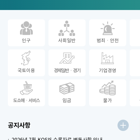
인구
사회일반
범죄ㆍ안전
국토이용
경제일반ㆍ경기
기업경영
도소매ㆍ서비스
임금
물가
더보기
공지사항
2026년 7월 KOSIS 수록자료 변동사항 안내