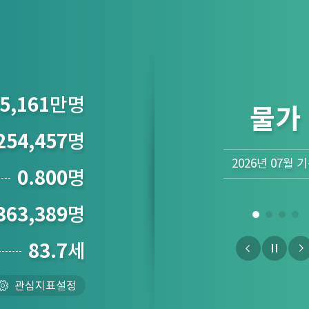
5,161
만명
산업
254,457
명
2026년 06월 
0.800
명
363,389
명
83.7
세
관심지표설정