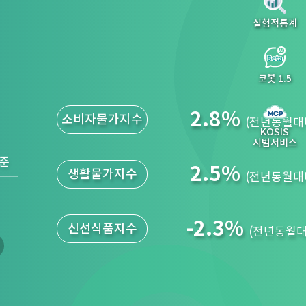
실험적통계
코봇 1.5
2.3
%
전산업 생산
(전월대비)
KOSIS
시범서비스
기준
2.7
%
소매 판매
(전월대비)
5.8
%
설비 투자
(전월대비)