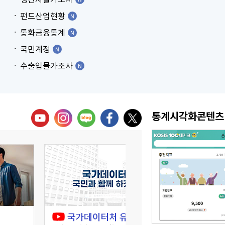
펀드산업현황
통화금융통계
국민계정
수출입물가조사
통계시각화콘텐츠