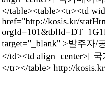
</table><table><tr><td wi
href="http://kosis.kr/statH
orgId=101&tblId=DT_1G1
target="_blank" >발
</td><td align=center>
</tr></table>
http://kosis.