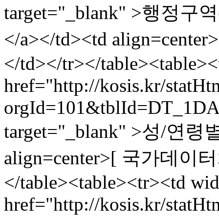
target="_blank" >
</a></td><td align=cen
</td></tr></table><table>
href="http://kosis.kr/statH
orgId=101&tblId=DT_1DA
target="_blank" >성/연령
align=center>[ 국가데이터처,
</table><table><tr><td wi
href="http://kosis.kr/statH