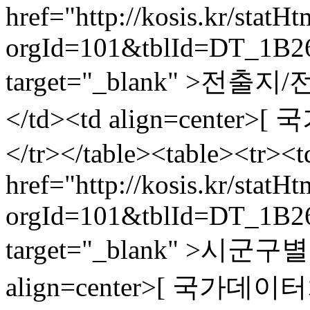
href="http://kosis.kr/statH
orgId=101&tblId=DT_1B2
target="_blank" >전
</td><td align=center>
</tr></table><table><tr><
href="http://kosis.kr/statH
orgId=101&tblId=DT_1B2
target="_blank" >시군구
align=center>[ 국가데이터처,