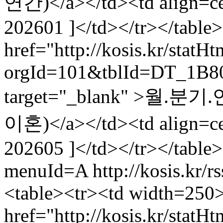
연간)</a></td><td align
202601 ]</td></tr></table
href="http://kosis.kr/statH
orgId=101&tblId=DT_1B8
target="_blank" >월
이혼)</a></td><td align
202605 ]</td></tr></table
menuId=A
http://kosis.kr/
<table><tr><td width=250
href="http://kosis.kr/statH