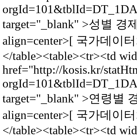
orgId=101&tblId=DT_1DA
target="_blank" >성별
align=center>[ 국가데이터처,
</table><table><tr><td wi
href="http://kosis.kr/statH
orgId=101&tblId=DT_1DA
target="_blank" >연령
align=center>[ 국가데이터처,
</table><table><tr><td wi