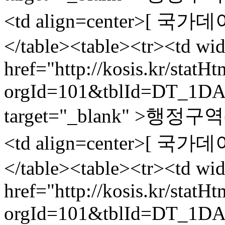
<td align=center>[ 국가데
</table><table><tr><td wi
href="http://kosis.kr/statH
orgId=101&tblId=DT_1DA
target="_blank" >행정
<td align=center>[ 국가데
</table><table><tr><td wi
href="http://kosis.kr/statH
orgId=101&tblId=DT_1DA