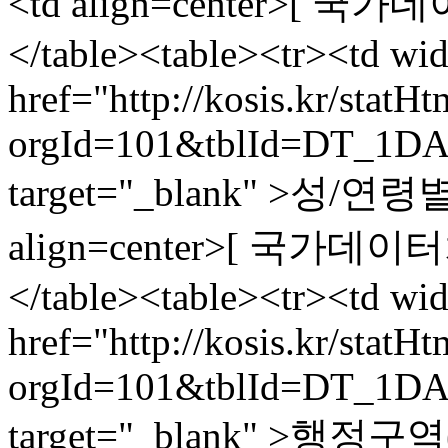
<td align=center>[ 국가데
</table><table><tr><td wi
href="http://kosis.kr/statH
orgId=101&tblId=DT_1DA
target="_blank" >성/연령
align=center>[ 국가데이터처,
</table><table><tr><td wi
href="http://kosis.kr/statH
orgId=101&tblId=DT_1DA
target="_blank" >행정