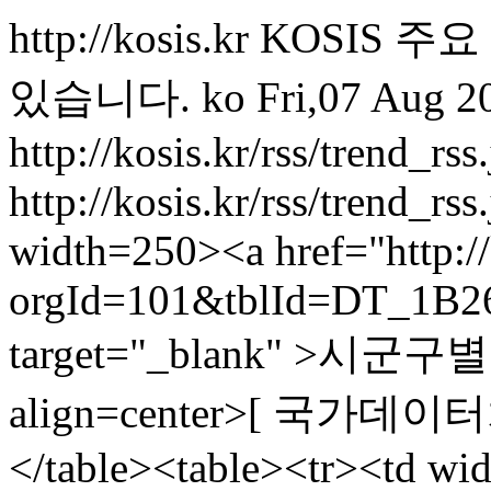
http://kosis.kr
KOSIS 주
있습니다.
ko
Fri,07 Aug 2
http://kosis.kr/rss/trend_rss.
http://kosis.kr/rss/trend_r
width=250><a href="http://
orgId=101&tblId=DT_1B2
target="_blank" >시군구
align=center>[ 국가데이터처,
</table><table><tr><td wi