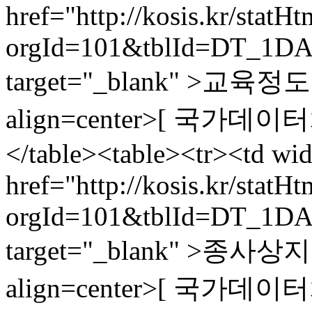
href="http://kosis.kr/statH
orgId=101&tblId=DT_1DA
target="_blank" >교육
align=center>[ 국가데이터처,
</table><table><tr><td wi
href="http://kosis.kr/statH
orgId=101&tblId=DT_1DA
target="_blank" >종사상
align=center>[ 국가데이터처,