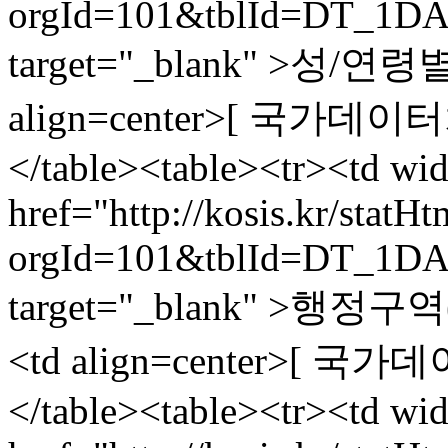
orgId=101&tblId=DT_1DA
target="_blank" >성/연령
align=center>[ 국가데이터처,
</table><table><tr><td wi
href="http://kosis.kr/statH
orgId=101&tblId=DT_1DA
target="_blank" >행정
<td align=center>[ 국가데
</table><table><tr><td wi