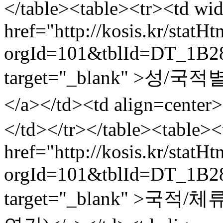
</table><table><tr><td wi
href="http://kosis.kr/statH
orgId=101&tblId=DT_1B2
target="_blank" >성
</a></td><td align=cen
</td></tr></table><table>
href="http://kosis.kr/statH
orgId=101&tblId=DT_1B2
target="_blank" >