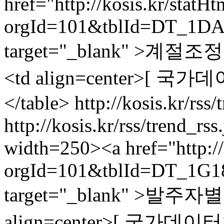
href="http://kosis.kr/statH
orgId=101&tblId=DT_1DA
target="_blank" >계
<td align=center>[ 국가데
</table>
http://kosis.kr/rs
http://kosis.kr/rss/trend_r
width=250><a href="http://
orgId=101&tblId=DT_1G1
target="_blank" >발주
align=center>[ 국가데이터처,