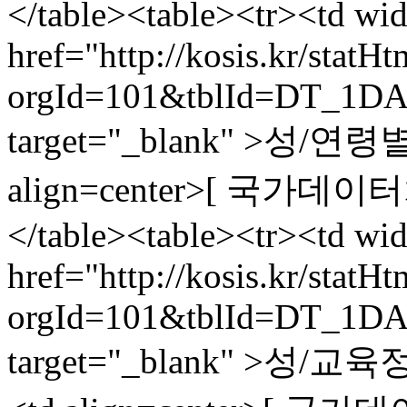
</table><table><tr><td wi
href="http://kosis.kr/statH
orgId=101&tblId=DT_1DA
target="_blank" >성/
align=center>[ 국가데이터처,
</table><table><tr><td wi
href="http://kosis.kr/statH
orgId=101&tblId=DT_1DA
target="_blank" >성