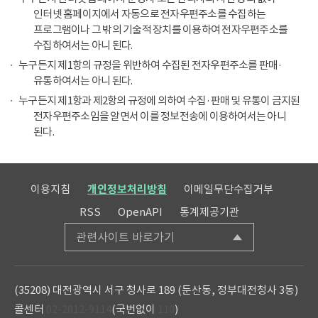
인터넷 홈페이지에서 자동으로 전자우편주소를 수집하는
프로그램이나 그 밖의 기술적 장치를 이용하여 전자우편주소를
수집하여서는 아니 된다.
누구든지 제1항의 규정을 위반하여 수집된 전자우편주소를 판매·
유통하여서는 아니 된다.
누구든지 제1항과 제2항의 규정에 의하여 수집·판매 및 유통이 금지된
전자우편주소임을 알면서 이를 정보전송에 이용하여서는 아니
된다.
이용지침
개인정보처리방침
이메일무단수집거부
RSS
OpenAPI
통계제공기관
관련사이트 바로가기
(35208) 대전광역시 서구 청사로 189 (둔산동, 정부대전청사 3동)
콜센터
02-2012-9114
(국번없이
110
)