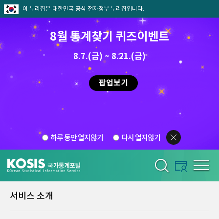
이 누리집은 대한민국 공식 전자정부 누리집입니다.
8월 통계찾기 퀴즈이벤트
8.7.(금) ~ 8.21.(금)
팝업보기
하루 동안 열지않기
다시 열지않기
서비스 소개