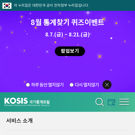
이 누리집은 대한민국 공식 전자정부 누리집입니다.
8월 통계찾기 퀴즈이벤트
8.7.(금) ~ 8.21.(금)
팝업보기
하루 동안 열지않기
다시 열지않기
서비스 소개