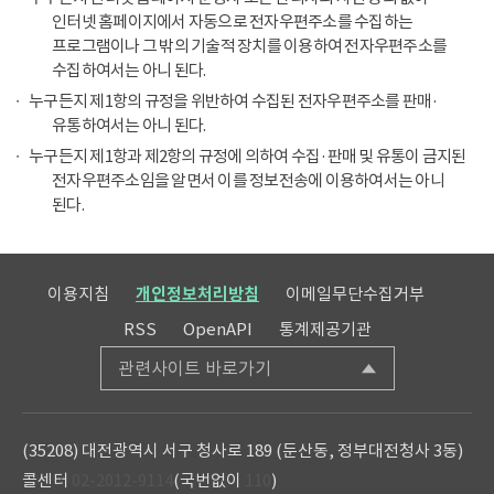
인터넷 홈페이지에서 자동으로 전자우편주소를 수집하는
프로그램이나 그 밖의 기술적 장치를 이용하여 전자우편주소를
수집하여서는 아니 된다.
누구든지 제1항의 규정을 위반하여 수집된 전자우편주소를 판매·
유통하여서는 아니 된다.
누구든지 제1항과 제2항의 규정에 의하여 수집·판매 및 유통이 금지된
전자우편주소임을 알면서 이를 정보전송에 이용하여서는 아니
된다.
이용지침
개인정보처리방침
이메일무단수집거부
RSS
OpenAPI
통계제공기관
관련사이트 바로가기
(35208) 대전광역시 서구 청사로 189 (둔산동, 정부대전청사 3동)
콜센터
02-2012-9114
(국번없이
110
)