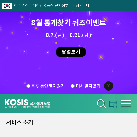
이 누리집은 대한민국 공식 전자정부 누리집입니다.
8월 통계찾기 퀴즈이벤트
8.7.(금) ~ 8.21.(금)
팝업보기
하루 동안 열지않기
다시 열지않기
서비스 소개