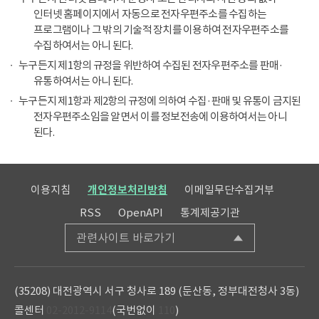
인터넷 홈페이지에서 자동으로 전자우편주소를 수집하는
프로그램이나 그 밖의 기술적 장치를 이용하여 전자우편주소를
수집하여서는 아니 된다.
누구든지 제1항의 규정을 위반하여 수집된 전자우편주소를 판매·
유통하여서는 아니 된다.
누구든지 제1항과 제2항의 규정에 의하여 수집·판매 및 유통이 금지된
전자우편주소임을 알면서 이를 정보전송에 이용하여서는 아니
된다.
이용지침
개인정보처리방침
이메일무단수집거부
RSS
OpenAPI
통계제공기관
관련사이트 바로가기
(35208) 대전광역시 서구 청사로 189 (둔산동, 정부대전청사 3동)
콜센터
02-2012-9114
(국번없이
110
)