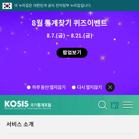
이 누리집은 대한민국 공식 전자정부 누리집입니다.
8월 통계찾기 퀴즈이벤트
8.7.(금) ~ 8.21.(금)
팝업보기
하루 동안 열지않기
다시 열지않기
서비스 소개