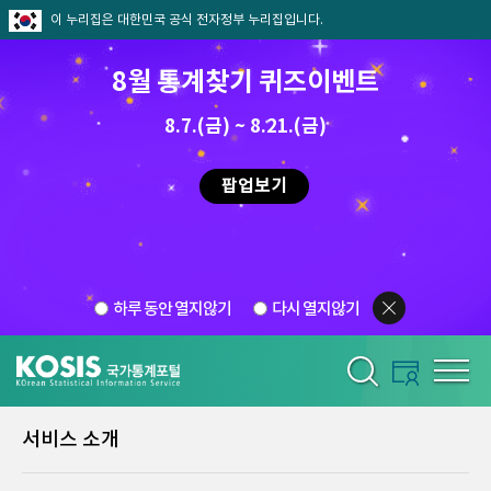
이 누리집은 대한민국 공식 전자정부 누리집입니다.
8월 통계찾기 퀴즈이벤트
8.7.(금) ~ 8.21.(금)
팝업보기
하루 동안 열지않기
다시 열지않기
서비스 소개