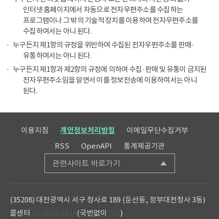
인터넷 홈페이지에서 자동으로 전자우편주소를 수집하는
프로그램이나 그 밖의 기술적 장치를 이용하여 전자우편주소를
수집하여서는 아니 된다.
누구든지 제1항의 규정을 위반하여 수집된 전자우편주소를 판매·
유통하여서는 아니 된다.
누구든지 제1항과 제2항의 규정에 의하여 수집·판매 및 유통이 금지된
전자우편주소임을 알면서 이를 정보전송에 이용하여서는 아니
된다.
이용지침
개인정보처리방침
이메일무단수집거부
RSS
OpenAPI
통계제공기관
관련사이트 바로가기
(35208) 대전광역시 서구 청사로 189 (둔산동, 정부대전청사 3동)
콜센터
02-2012-9114
(국번없이
110
)