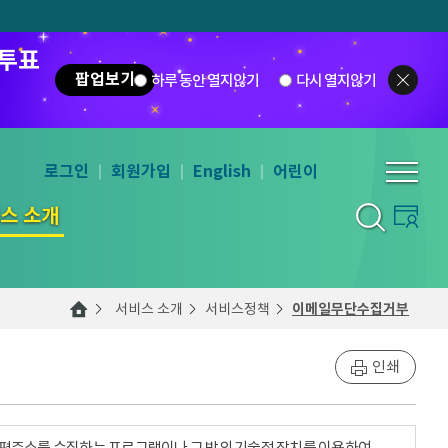
 투표
팝업보기
하루 동안 열지않기
다시 열지않기
로그인
회원가입
English
어린이
스 소개
서비스 소개
서비스정책
이메일무단수집거부
인쇄
우편주소를 수집하는 프로그램이나 그 밖의 기술적 장치를 이용하여