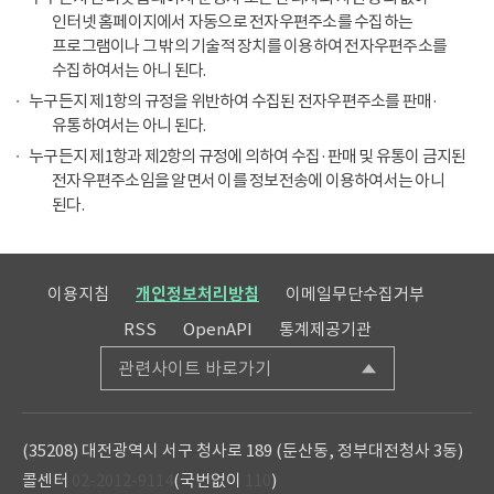
인터넷 홈페이지에서 자동으로 전자우편주소를 수집하는
프로그램이나 그 밖의 기술적 장치를 이용하여 전자우편주소를
수집하여서는 아니 된다.
누구든지 제1항의 규정을 위반하여 수집된 전자우편주소를 판매·
유통하여서는 아니 된다.
누구든지 제1항과 제2항의 규정에 의하여 수집·판매 및 유통이 금지된
전자우편주소임을 알면서 이를 정보전송에 이용하여서는 아니
된다.
이용지침
개인정보처리방침
이메일무단수집거부
RSS
OpenAPI
통계제공기관
관련사이트 바로가기
(35208) 대전광역시 서구 청사로 189 (둔산동, 정부대전청사 3동)
콜센터
02-2012-9114
(국번없이
110
)