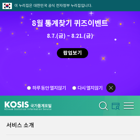
이 누리집은 대한민국 공식 전자정부 누리집입니다.
8월 통계찾기 퀴즈이벤트
8.7.(금) ~ 8.21.(금)
팝업보기
하루 동안 열지않기
다시 열지않기
서비스 소개